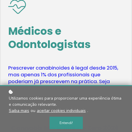
Médicos e
Odontologistas
Prescrever canabinoides é legal desde 2015,
mas apenas 1% dos profissionais que
poderiam já prescrevem na prática. Seja
pioneiro e se diferencie!
Utilizamos cookies para proporcionar uma experiência ótima
e comunicação relevante.
Saiba mais
ou
aceitar cookies individuais
.
Entendi!
Cannabis Medicinal do Zero 2026