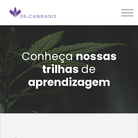
Nossos cursos
Sobre nós
Blog
JÁ SOU ALUNO
Conheça
nossas
trilhas
de
aprendizagem