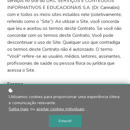
serviços no site do DR.C SERVIÇOS E CONTEÚDOS
INFORMATIVOS E EDUCACIONAIS S.A. (Dr. Cannabis)
com e todos os micro sites incluídos nele (coletivamente,
referido como o “Site”). Ao utilizar o Site, você concorda
que leu e aceitou os termos deste Contrato. Se você não
concordar com os termos deste Contrato, Você pode
descontinuar o uso do Site. Qualquer uso que contradiga
os termos deste Contrato não é autorizado. O termo
"Você" refere-se ao usuário, médico, leitores, assinantes,
profissionais de saúde ou pessoa física ou jurídica que
acessa o Site.
Escopo
Utilizamos cookies para proporcionar uma experiência ótima
Este Contrato rege o uso do Site, qualquer conteúdo,
e comunicação relevante.
incluindo, publicações, publicações digitais, mensagens,
Saiba mais
ou
aceitar cookies individuais
.
textos, arquivos, dados, informações, imagens, gráficos,
fotografias, clipes de áudio, sons, vídeos ou outros
Entendi!
materiais e o design e organização desses itens